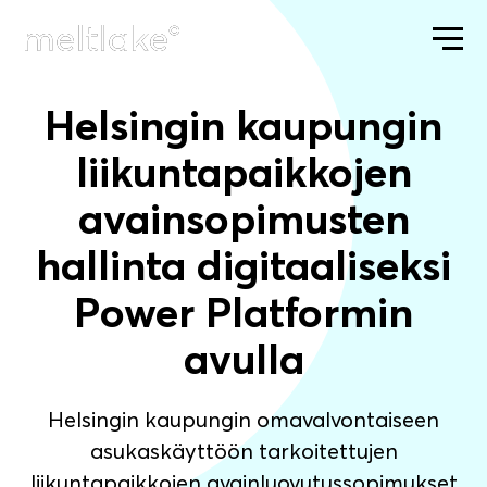
Helsingin kaupungin
ETUSIVU
HELSINGIN KAUPUNGIN 
liikuntapaikkojen
avainsopimusten
hallinta digitaaliseksi
Power Platformin
avulla
Helsingin kaupungin omavalvontaiseen
asukaskäyttöön tarkoitettujen
liikuntapaikkojen avainluovutussopimukset