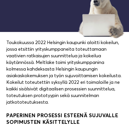
0,8
1
0,7
0
0,6
Toukokuussa 2022 Helsingin kaupunki aloitti kokeilun,
jossa etsittiin yrityskumppaneita toteuttamaan
vaativien ratkaisujen suunnittelua ja kokeilua
käytännössä. Meltlake toimi yrityskumppanina
kolmessa kahdeksasta Helsingin kaupungin
0,5
asiakaskokemuksen ja työn sujuvoittamisen kokeilusta.
Kokeilut toteutettiin syksyllä 2022 eri toimaloille ja ne
kaikki sisälsivät digitaalisen prosessien suunnittelua,
toteutuksen prototyypin sekä suunnitelman
0,4
jatkototeutuksesta.
PAPERINEN PROSESSI ESTEENÄ SUJUVALLE
SOPIMUSTEN KÄSITTELYLLE