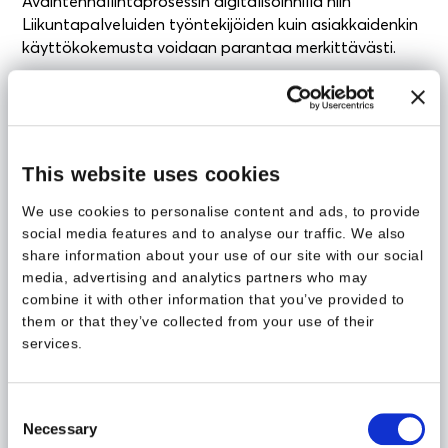
Avaintenhallintaprosessin digitalisoinnilla niin
Liikuntapalveluiden työntekijöiden kuin asiakkaidenkin
käyttökokemusta voidaan parantaa merkittävästi.
Sopimuksiin liittyvät dokumentit saadaan
hallintaan ja avaininventaario ajan tasaiseksi
Yhdenkään osapuolen ei tulevaisuudessa tarvitse
käsitellä paperisia dokumentteja, joissa on
This website uses cookies
vuokraajan henkilötietoja
Sähköinen prosessi tulee vapauttamaan työaikaa
We use cookies to personalise content and ads, to provide
lisäarvoa tuottaviin tehtäviin
social media features and to analyse our traffic. We also
share information about your use of our site with our social
media, advertising and analytics partners who may
Suurin parannus on ehdottomasti
combine it with other information that you’ve provided to
liikuntapalveluiden työntekijöiden
them or that they’ve collected from your use of their
käyttökokemuksessa:
services.
käyttömukavuus, luotettavuus ja
ajantasaisuus lisääntyy
merkittävästi. -Aleksi Fonselius,
Consent
Necessary
Selection
Liikuntapaikkavarausten