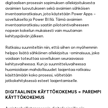
digitaalisen prosessin sopimuksen allekirjoituksesta
avaimien luovutukseen sekä avaimien sähköisen
inventaarioratkaisun, jota käytetään Power Apps –
sovelluksella ja Power BI:llä. Tämä avaimien
inventaarioratkaisu saatiin pilotointivaiheeseen
nopean kokeilun mukaisesti vain muutaman
kehityspäivän jälkeen.
Ratkaisu suunniteltiin niin, että siihen on myöhemmin
helppo lisätä sähköinen allekirjoitus -ominaisuus, joka
voidaan toteuttaa sovelluksen seuraavassa
kehitysvaiheessa. Kun jo suunnitteluvaiheessa
huomioidaan mahdollisuudet laajentaa ratkaisu
käsittämään koko prosessi, vältetään
jatkokehityksessä esteet laajentamiselle.
DIGITAALINEN KÄYTTÖKOKEMUS = PAREMPI
KÄYTTÖKOKEMUS