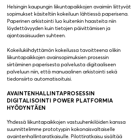
0,3
Helsingin kaupungin liikuntapaikkojen avaimiin liittyvät
sopimukset käsiteltiin kokeiluun lähtiessä paperisena.
Paperinen arkistointi luo kuitenkin haasteita niin
0,2
löydettävyyden kuin tietojen päivittämisen ja
ajantasaisuuden suhteen.
Kokeilukiihdyttämön kokeilussa tavoitteena olikin
0,1
liikuntapaikkojen avainsopimuksien prosessin
siirtäminen paperisesta palvelusta digitaaliseen
palveluun niin, että manuaalinen arkistointi sekä
tiedonsiirto automatisoituisi.
AVAINTENHALLINTAPROSESSIN
DIGITALISOINTI POWER PLATFORMIA
HYÖDYNTÄEN
Yhdessä liikuntapaikkojen vastuuhenkilöiden kanssa
suunnittelimme prototyypin kokonaisvaltaiselle
avaintenhallintaratkaisulle. Pilottiratkaisu sisältää