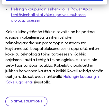
Platformia hyödyntäen‍
Helsingin kaupungin esihenkilöille Power Apps
tehtävienhallintatyökalu palvelussuhteen
aloitusprosessiin
Kokeilukiihdyttämön tärkein tavoite on helpottaa
ideoiden kokeilemista ja siihen tehdyn
teknologiaratkaisun prototyypin testaamista
käytännössä. Lopputuloksena toimii oppi siitä, miten
kokeiltu teknologia toimii tarpeeseen. Kaikkia
ohjelman kautta tehtyjä teknologiakokeiluita ei ole
viety tuontantoon saakka. Kokeilut kilpailutettiin
julkisen hankinnan kautta ja kaikki Kokeilukiihdyttämön
opit ja ratkaisut ovat nähtävillä
Helsingin kaupungin
Kokeilugalleria
-sivustolla.
DIGITAL SOLUTIONS