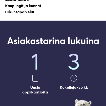
Kaupungit ja kunnat
Liikuntapalvelut
Asiakastarina lukuina
1
3
0,9
2
Uusia
Kokeilujakso kk
applikaatioita