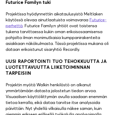
Futurice Familyn tuki
Projektissa hyödynnettiin aikataulusyistä Meltlaken
käytössä olevaa ainutlaatuista voimavaraa
Futurice-
perhettä
. Futurice Family:n yhtiöt ovat toistensa
tukena tarvittaessa kukin oman erikoisosaamisensa
pohjalta ilman monimutkaisia kumppanirakenteita
asiakkaan näkökulmasta. Tässä projektissa mukana oli
dataan erikoistunut sisaryhtiö Recordly.
UUSI RAPORTOINTI TUO TEHOKKUUTTA JA
LUOTETTAVUUTTA LIIKETOIMINNAN
TARPEISIIN
Projektin myötä Walkin henkilöstö on alkanut
ymmärtämään datasta jalostetun tiedon arvoa.
Visuaalisen käyttöliittymän avulla saadaan enemmän
tietoa kerralla, eikä dataa tarvitse itse analysoida
päivittäin. Nyt yhdellä vilkaisulla näkee saman, kuin
aiemmin erikseen erillisellä työkalulla analysoimalla