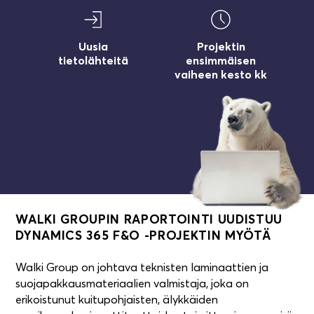
0,9
5
18
6
Uusia
Projektin
tietolähteitä
ensimmäisen
0,8
4
17
5
vaiheen kesto kk
0,7
3
16
4
0,6
2
15
3
WALKI GROUPIN RAPORTOINTI UUDISTUU
DYNAMICS 365 F&O -PROJEKTIN MYÖTÄ
Walki Group on johtava teknisten laminaattien ja
0,5
1
14
2
suojapakkausmateriaalien valmistaja, joka on
erikoistunut kuitupohjaisten, älykkäiden