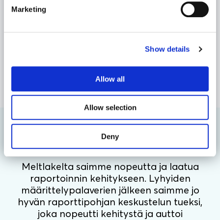
Marketing
toimivuus säilyisivät pitkällä aikavälillä, asiakkaalle
kehitettiin kattava Power BI -hallintomalli. Tämä malli
varmistaa, että raportointijärjestelmä pysyy ajan
tasalla, on helposti hallittavissa ja että sen käyttö on
Show details
mahdollisimman tehokasta.
Hallintomalli sisältää
ohjeistuksia ja käytäntöjä
raporttien päivityksille,
käyttöoikeuksien hallinnalle sekä datan laadun
Allow all
varmistamiselle.
Allow selection
Deny
Meltlakelta saimme nopeutta ja laatua
raportoinnin kehitykseen. Lyhyiden
määrittelypalaverien jälkeen saimme jo
hyvän raporttipohjan keskustelun tueksi,
joka nopeutti kehitystä ja auttoi