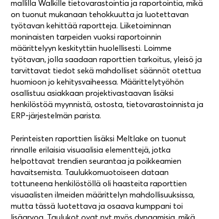
mallilla Walkille tietovarastointia ja raportointia, mikä
on tuonut mukanaan tehokkuutta ja luotettavan
työtavan kehittää raportteja. Liiketoiminnan
moninaisten tarpeiden vuoksi raportoinnin
määrittelyyn keskityttiin huolellisesti. Loimme
työtavan, jolla saadaan raporttien tarkoitus, yleisö ja
tarvittavat tiedot sekä mahdolliset säännöt otettua
huomioon jo kehitysvaiheessa. Määrittelytyöhön
osallistuu asiakkaan projektivastaavan lisäksi
henkilöstöä myynnistä, ostosta, tietovarastoinnista ja
ERP-järjestelmän parista.
Perinteisten raporttien lisäksi Meltlake on tuonut
rinnalle erilaisia visuaalisia elementtejä, jotka
helpottavat trendien seurantaa ja poikkeamien
havaitsemista. Taulukkomuotoiseen dataan
tottuneena henkilöstöllä oli haasteita raporttien
visuaalisten ilmeiden määrittelyn mahdollisuuksissa,
mutta tässä luotettava ja osaava kumppani toi
lisäarvoa. Taulukot ovat nyt myös dynaamisia, mikä