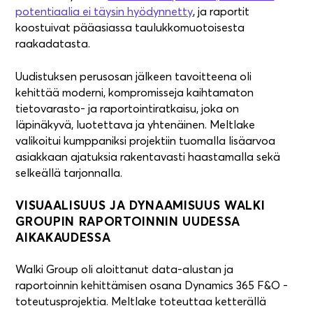
potentiaalia ei täysin hyödynnetty
, ja raportit
koostuivat pääasiassa taulukkomuotoisesta
raakadatasta.
Uudistuksen perusosan jälkeen tavoitteena oli
kehittää moderni, kompromisseja kaihtamaton
tietovarasto- ja raportointiratkaisu, joka on
läpinäkyvä, luotettava ja yhtenäinen. Meltlake
valikoitui kumppaniksi projektiin tuomalla lisäarvoa
asiakkaan ajatuksia rakentavasti haastamalla sekä
selkeällä tarjonnalla.
VISUAALISUUS JA DYNAAMISUUS WALKI
GROUPIN RAPORTOINNIN UUDESSA
AIKAKAUDESSA
Walki Group oli aloittanut data-alustan ja
raportoinnin kehittämisen osana Dynamics 365 F&O -
toteutusprojektia. Meltlake toteuttaa ketterällä