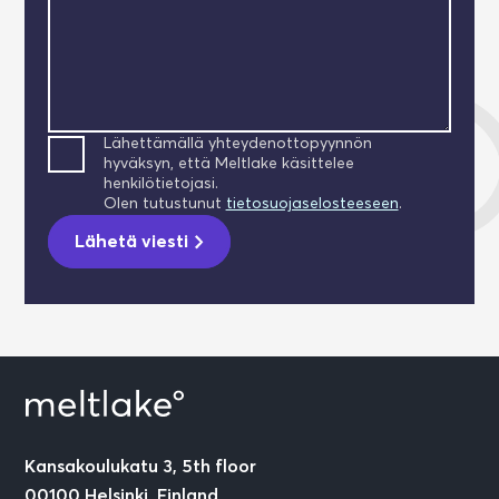
Lähettämällä yhteydenottopyynnön
hyväksyn, että Meltlake käsittelee
henkilötietojasi.
Olen tutustunut
tietosuojaselosteeseen
.
Lähetä viesti
Kansakoulukatu 3, 5th floor
00100 Helsinki, Finland