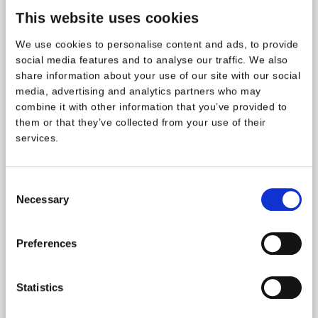
This website uses cookies
We use cookies to personalise content and ads, to provide
social media features and to analyse our traffic. We also
share information about your use of our site with our social
media, advertising and analytics partners who may
Walki Group raportointi, Orders and sales by customer
combine it with other information that you’ve provided to
them or that they’ve collected from your use of their
Vuoden 2023 aikana:
services.
Tuotettiin 13 raporttia valmiiksi
Korjattiin tai paranneltiin 9 vanhaa raporttia
Consent
Necessary
Tuotiin kokonaan uusi tietolähde tietovarastoon
Selection
Vuoden 2024 kevään aikana:
Preferences
4 tuotantovalmista raporttia
4 raporttia työn alla
Statistics
Jotta uuden raportointikokonaisuuden tehokkuus ja