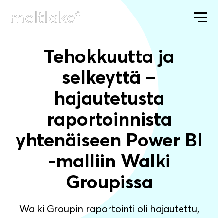
Tehokkuutta ja
ETUSIVU
TEHOKKUUTTA JA SELKE
selkeyttä –
hajautetusta
raportoinnista
yhtenäiseen Power BI
-malliin Walki
Groupissa
Walki Groupin raportointi oli hajautettu,