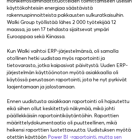
monikerroslaminaattituotteiden toimittamiseen useisiin
käyttökohteisiin energiaa säästävistä
0,4
0
13
1
rakennuspinnoitteista pakkausten sulkuratkaisuihin.
Walki Group työllistää lähes 2 000 työtekijää 12
maassa, ja sen 17 tehdasta sijaitsevat ympäri
Eurooppaa sekä Kiinassa.
0,3
12
0
Kun Walki vaihtoi ERP-järjestelmänsä, oli samalla
otollinen hetki uudistaa myös raportointi ja
tietovarasto, jotka kaipasivat päivitystä. Uuden ERP-
0,2
järjestelmän käyttöönoton myötä asiakkaalla oli
käytössä perustason raportointi, jota he nyt pyrkivät
laajentamaan ja jalostamaan.
0,1
Ennen uudistusta asiakkaan raportointi oli hajautettu
eikä siihen ollut keskitettyä näkymää, mikä johti
päällekkäisiin raportointikäytäntöihin. Raporttien
määrittelydokumentaatio oli puutteellinen, mikä
heikensi raporttien luotettavuutta. Uudistuksen myötä
otettiin käyttöön
Power BI -raportointi, mutta sen