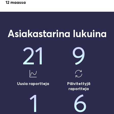
12 maassa
Asiakastarina lukuina
21
9
20
8
Uusia raportteja
Päivitettyjä
raportteja
1
6
19
7